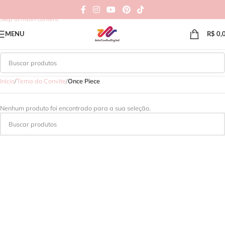
Skip to navigation
Skip to main content
MENU
R$
0,
Início
/
Tema do Convite
/
Once Piece
Nenhum produto foi encontrado para a sua seleção.