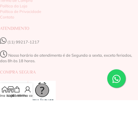
Termo de Compra
Política da Loja
Política de Privacidade
Contato
ATENDIMENTO
(11) 99217-1217‬
Nosso horário de atendimento é de Segunda a sexta, exceto feriados,
das 8h às 18 horas.
COMPRA SEGURA
na inicial
Loja
Carrinho
Minha conta