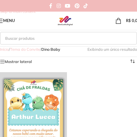
Skip to navigation
Skip to main content
MENU
R$
0,
Início
/
Tema do Convite
/
Dino Baby
Exibindo um único resultado
Mostrar lateral