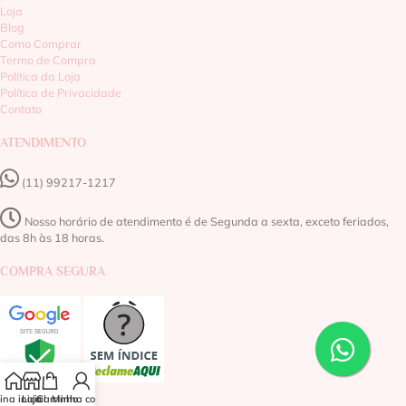
Loja
Blog
Como Comprar
Termo de Compra
Política da Loja
Política de Privacidade
Contato
ATENDIMENTO
(11) 99217-1217‬
Nosso horário de atendimento é de Segunda a sexta, exceto feriados,
das 8h às 18 horas.
COMPRA SEGURA
na inicial
Loja
Carrinho
Minha conta