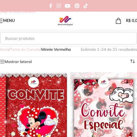
Skip to navigation
Skip to main content
MENU
R$
0,
Início
/
Tema do Convite
/
Minnie Vermelha
Exibindo 1–24 de 31 resultados
Mostrar lateral