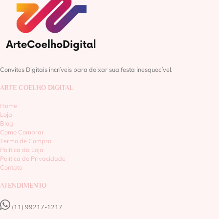
Convites Digitais incríveis para deixar sua festa inesquecível.
ARTE COELHO DIGITAL
Home
Loja
Blog
Como Comprar
Termo de Compra
Política da Loja
Política de Privacidade
Contato
ATENDIMENTO
(11) 99217-1217‬