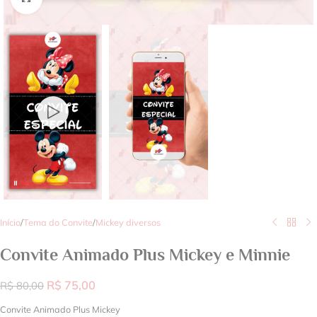
Início
/
Tema do Convite
/
Mickey diversos
Convite Animado Plus Mickey e Minnie
R$
75,00
R$
80,00
Convite Animado Plus Mickey