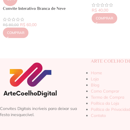
Convite Interativo Branca de Neve
R$
40,00
COMPRAR
R$
60,00
R$
80,00
COMPRAR
ARTE COELHO DI
Home
Loja
Blog
Como Comprar
Termo de Compra
Política da Loja
Convites Digitais incríveis para deixar sua
Política de Privacida
festa inesquecível.
Contato