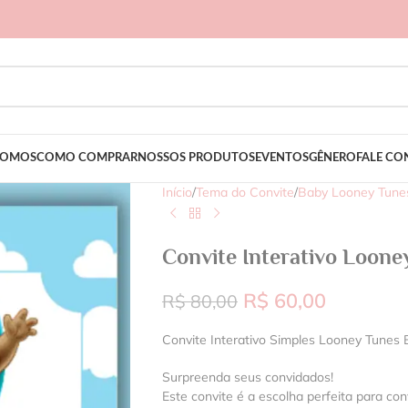
SOMOS
COMO COMPRAR
NOSSOS PRODUTOS
EVENTOS
GÊNERO
FALE C
Início
/
Tema do Convite
/
Baby Looney Tune
Convite Interativo Loone
R$
60,00
R$
80,00
Convite Interativo Simples Looney Tunes
Surpreenda seus convidados!
Este convite é a escolha perfeita para con