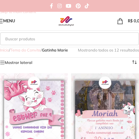
Skip to navigation
Skip to main content
MENU
R$
0,
Início
/
Tema do Convite
/
Gatinha Marie
Mostrando todos os 12 resultados
Mostrar lateral