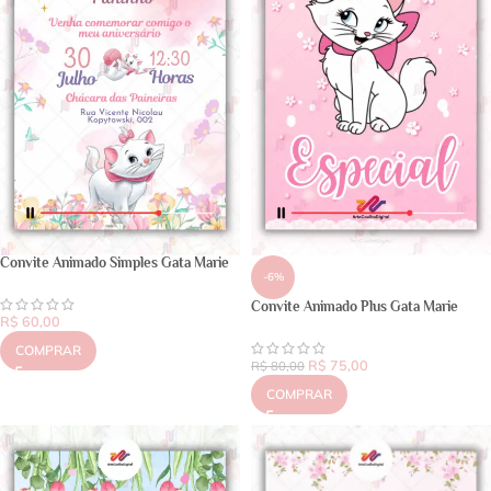
Convite Animado Simples Gata Marie
-6%
Convite Animado Plus Gata Marie
R$
60,00
COMPRAR
R$
75,00
R$
80,00
COMPRAR