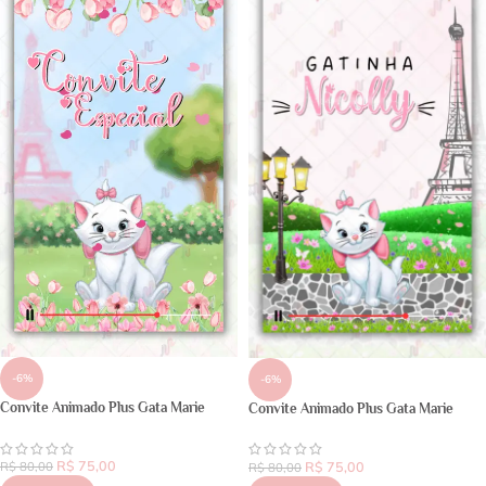
-6%
-6%
Convite Animado Plus Gata Marie
Convite Animado Plus Gata Marie
R$
75,00
R$
75,00
R$
80,00
R$
80,00