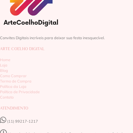
Convites Digitais incríveis para deixar sua festa inesquecível.
ARTE COELHO DIGITAL
Home
Loja
Blog
Como Comprar
Termo de Compra
Política da Loja
Política de Privacidade
Contato
ATENDIMENTO
(11) 99217-1217‬