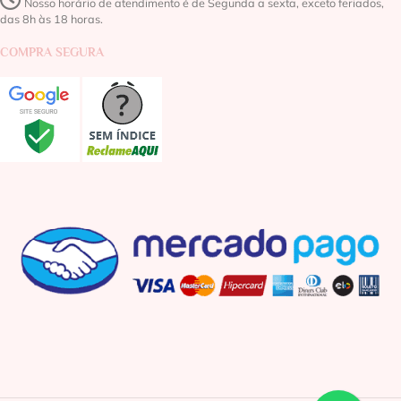
Nosso horário de atendimento é de Segunda a sexta, exceto feriados,
das 8h às 18 horas.
COMPRA SEGURA