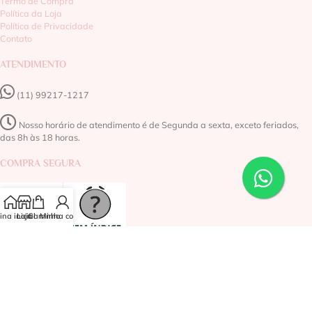
Termo de Compra
Política da Loja
Política de Privacidade
Contato
ATENDIMENTO
(11) 99217-1217‬
Nosso horário de atendimento é de Segunda a sexta, exceto feriados,
das 8h às 18 horas.
COMPRA SEGURA
na inicial
Loja
Carrinho
Minha conta