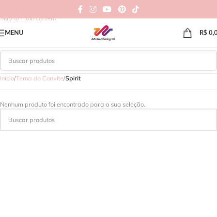
Skip to navigation
Skip to main content
MENU
R$
0,
Início
/
Tema do Convite
/
Spirit
Nenhum produto foi encontrado para a sua seleção.