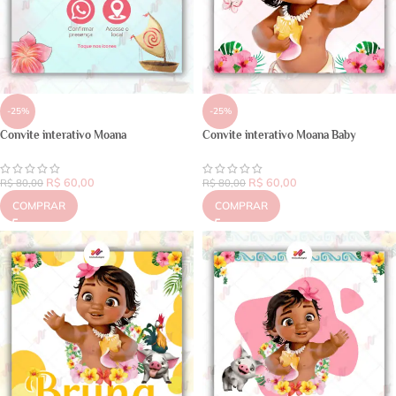
-25%
-25%
Convite interativo Moana
Convite interativo Moana Baby
R$
60,00
R$
60,00
R$
80,00
R$
80,00
COMPRAR
COMPRAR