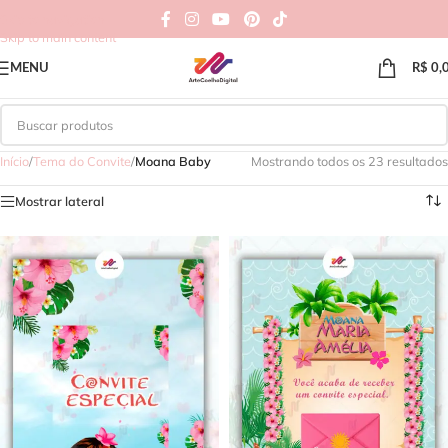
Skip to navigation
Skip to main content
MENU
R$
0,
Início
/
Tema do Convite
/
Moana Baby
Mostrando todos os 23 resultados
Mostrar lateral