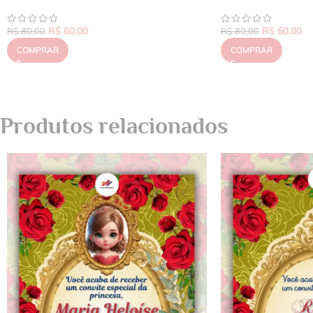
R$
60,00
R$
60,00
R$
80,00
R$
80,00
COMPRAR
COMPRAR
Produtos relacionados