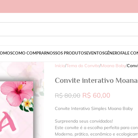
SOMOS
COMO COMPRAR
NOSSOS PRODUTOS
EVENTOS
GÊNERO
FALE C
Início
/
Tema do Convite
/
Moana Baby
/
Convi
Convite interativo Moan
R$
60,00
R$
80,00
Convite Interativo Simples Moana Baby
Surpreenda seus convidados!
Este convite é a escolha perfeita para con
Moderno, prático, econômico e ecologica