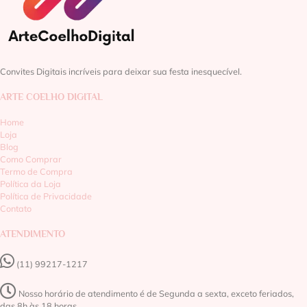
Convites Digitais incríveis para deixar sua festa inesquecível.
ARTE COELHO DIGITAL
Home
Loja
Blog
Como Comprar
Termo de Compra
Política da Loja
Política de Privacidade
Contato
ATENDIMENTO
(11) 99217-1217‬
Nosso horário de atendimento é de Segunda a sexta, exceto feriados,
das 8h às 18 horas.