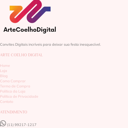
Convites Digitais incríveis para deixar sua festa inesquecível.
ARTE COELHO DIGITAL
Home
Loja
Blog
Como Comprar
Termo de Compra
Política da Loja
Política de Privacidade
Contato
ATENDIMENTO
(11) 99217-1217‬