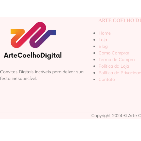
ARTE COELHO DI
Home
Loja
Blog
Como Comprar
Termo de Compra
Política da Loja
Convites Digitais incríveis para deixar sua
Política de Privacida
festa inesquecível.
Contato
Copyright 2024 © Arte Co