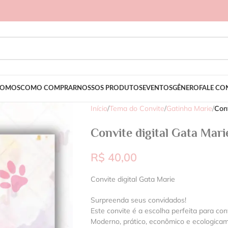
SOMOS
COMO COMPRAR
NOSSOS PRODUTOS
EVENTOS
GÊNERO
FALE C
Início
/
Tema do Convite
/
Gatinha Marie
/
Conv
Convite digital Gata Mari
R$
40,00
Convite digital Gata Marie
Surpreenda seus convidados!
Este convite é a escolha perfeita para con
Moderno, prático, econômico e ecologica