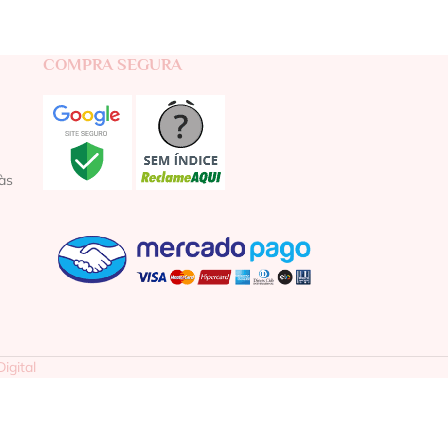
COMPRA SEGURA
às
igital