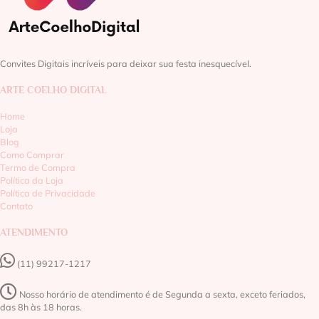
Convites Digitais incríveis para deixar sua festa inesquecível.
ARTE COELHO DIGITAL
Home
Loja
Blog
Como Comprar
Termo de Compra
Política da Loja
Política de Privacidade
Contato
ATENDIMENTO
(11) 99217-1217‬
Nosso horário de atendimento é de Segunda a sexta, exceto feriados,
das 8h às 18 horas.