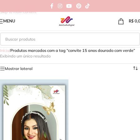
Skip to navigation
Skip to main content
MENU
R$
0,
Início
/
Produtos marcados com a tag “convite 15 anos dourado com verde”
Exibindo um único resultado
Mostrar lateral