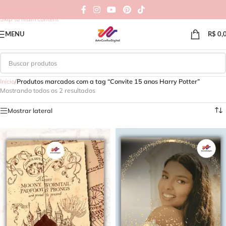
Skip to navigation
Skip to main content
MENU
R$
0,
Início
/
Produtos marcados com a tag “Convite 15 anos Harry Potter”
Mostrando todos os 2 resultados
Mostrar lateral