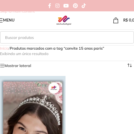
Skip to navigation
Skip to main content
MENU
R$
0,
Início
/
Produtos marcados com a tag “convite 15 anos paris”
Exibindo um único resultado
Mostrar lateral