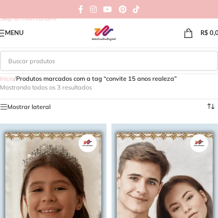
Skip to navigation
Skip to main content
MENU
R$
0,
Início
/
Produtos marcados com a tag “convite 15 anos realeza”
Mostrando todos os 3 resultados
Mostrar lateral