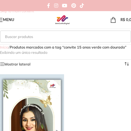
Skip to navigation
Skip to main content
MENU
R$
0,
Início
/
Produtos marcados com a tag “convite 15 anos verde com dourado”
Exibindo um único resultado
Mostrar lateral