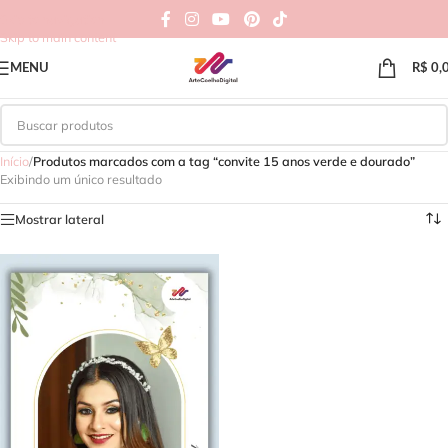
Skip to navigation
Skip to main content
MENU
R$
0,
Início
/
Produtos marcados com a tag “convite 15 anos verde e dourado”
Exibindo um único resultado
Mostrar lateral