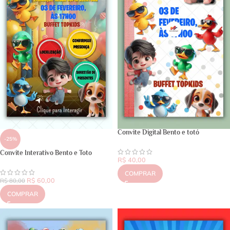
Convite Digital Bento e totó
-25%
Convite Interativo Bento e Toto
R$
40,00
COMPRAR
R$
60,00
R$
80,00
COMPRAR