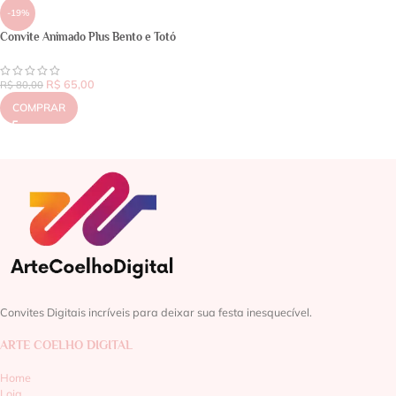
-19%
Convite Animado Plus Bento e Totó
R$
65,00
R$
80,00
COMPRAR
Convites Digitais incríveis para deixar sua festa inesquecível.
ARTE COELHO DIGITAL
Home
Loja