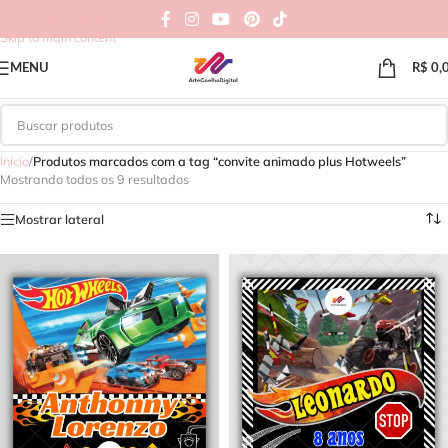
Skip to navigation
Skip to main content
MENU
R$
0,
Início
/
Produtos marcados com a tag “convite animado plus Hotweels”
Mostrando todos os 9 resultados
Mostrar lateral