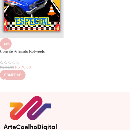
-13%
Convite Animado Hotweels
R$
70,00
R$
80,00
COMPRAR