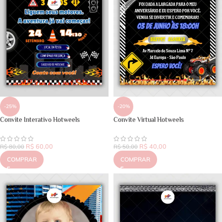
-25%
-20%
Convite Interativo Hotweels
Convite Virtual Hotweels
R$
60,00
R$
40,00
R$
80,00
R$
50,00
COMPRAR
COMPRAR