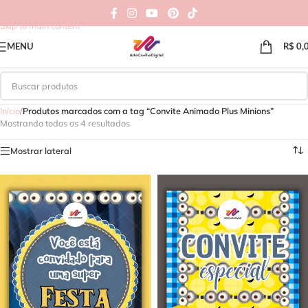
Skip to navigation
Skip to main content
MENU
R$
0,
Início
/
Produtos marcados com a tag “Convite Animado Plus Minions”
Mostrando todos os 4 resultados
Mostrar lateral