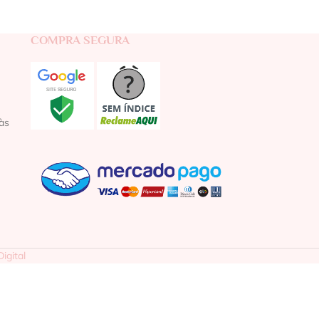
COMPRA SEGURA
às
igital