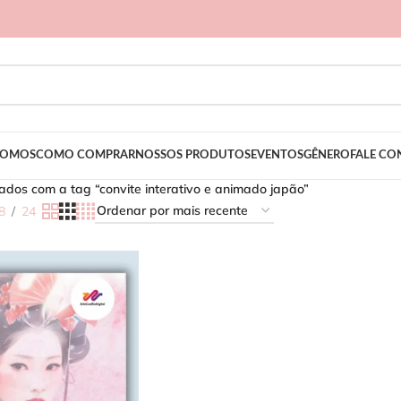
SOMOS
COMO COMPRAR
NOSSOS PRODUTOS
EVENTOS
GÊNERO
FALE C
dos com a tag “convite interativo e animado japão”
8
24