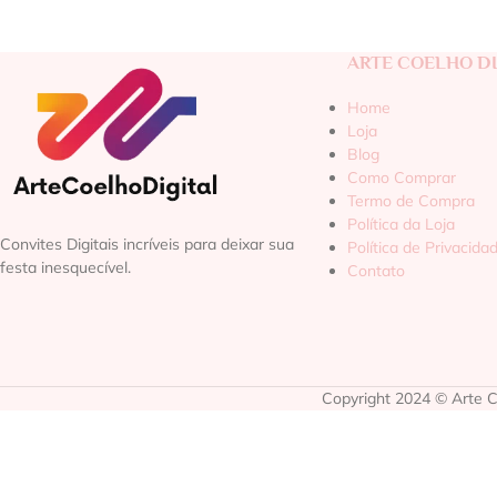
ARTE COELHO DI
Home
Loja
Blog
Como Comprar
Termo de Compra
Política da Loja
Convites Digitais incríveis para deixar sua
Política de Privacida
festa inesquecível.
Contato
Copyright 2024 © Arte Co