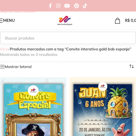
Skip to navigation
Skip to main content
MENU
R$
0,
Início
/
Produtos marcados com a tag “Convite interativo gold bob esponja”
Mostrando todos os 3 resultados
Mostrar lateral