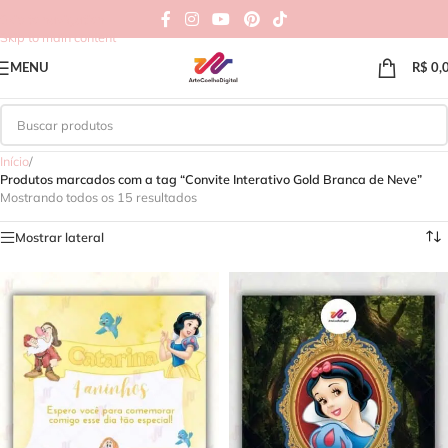
Skip to navigation
Skip to main content
MENU
R$
0,
Início
/
Produtos marcados com a tag “Convite Interativo Gold Branca de Neve”
Mostrando todos os 15 resultados
Mostrar lateral