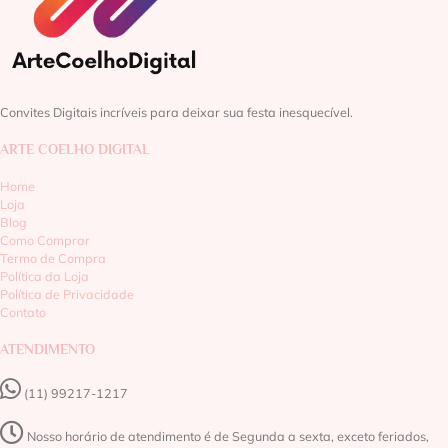
Convites Digitais incríveis para deixar sua festa inesquecível.
ARTE COELHO DIGITAL
Home
Loja
Blog
Como Comprar
Termo de Compra
Política da Loja
Política de Privacidade
Contato
ATENDIMENTO
(11) 99217-1217‬
Nosso horário de atendimento é de Segunda a sexta, exceto feriados,