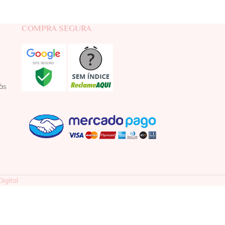
COMPRA SEGURA
às
igital