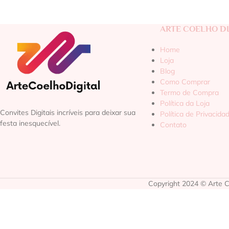
ARTE COELHO DI
Home
Loja
Blog
Como Comprar
Termo de Compra
Política da Loja
Convites Digitais incríveis para deixar sua
Política de Privacida
festa inesquecível.
Contato
Copyright 2024 © Arte Co