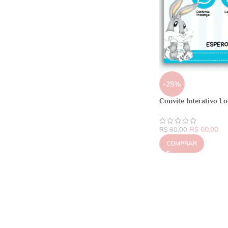
-25%
Convite Interativo L
R$
60,00
R$
80,00
COMPRAR