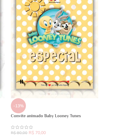
-13%
Convite animado Baby Looney Tunes
R$
70,00
R$
80,00