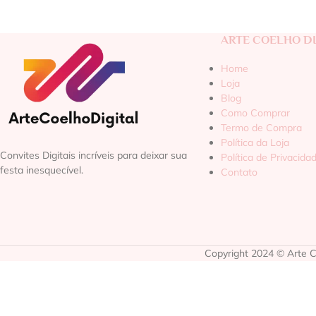
ARTE COELHO DI
Home
Loja
Blog
Como Comprar
Termo de Compra
Política da Loja
Convites Digitais incríveis para deixar sua
Política de Privacida
festa inesquecível.
Contato
Copyright 2024 © Arte Co