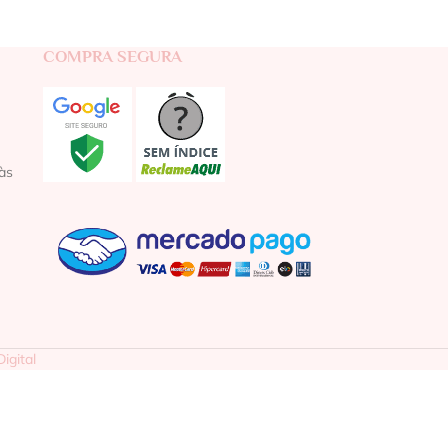
COMPRA SEGURA
às
igital