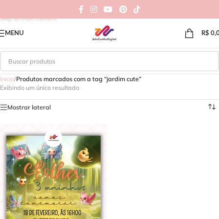
Skip to navigation
Skip to main content
MENU
R$
0,
Início
/
Produtos marcados com a tag “jardim cute”
Exibindo um único resultado
Mostrar lateral