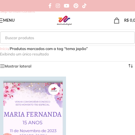
Skip to navigation
Skip to main content
MENU
R$
0,
Início
/
Produtos marcados com a tag “tema japão”
Exibindo um único resultado
Mostrar lateral