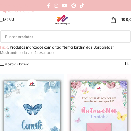
Skip to navigation
Skip to main content
MENU
R$
0,
Início
/
Produtos marcados com a tag “tema Jardim das Borboletas”
Mostrando todos os 4 resultados
Mostrar lateral