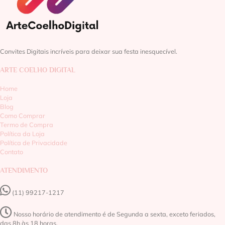
Convites Digitais incríveis para deixar sua festa inesquecível.
ARTE COELHO DIGITAL
Home
Loja
Blog
Como Comprar
Termo de Compra
Política da Loja
Política de Privacidade
Contato
ATENDIMENTO
(11) 99217-1217‬
Nosso horário de atendimento é de Segunda a sexta, exceto feriados,
das 8h às 18 horas.