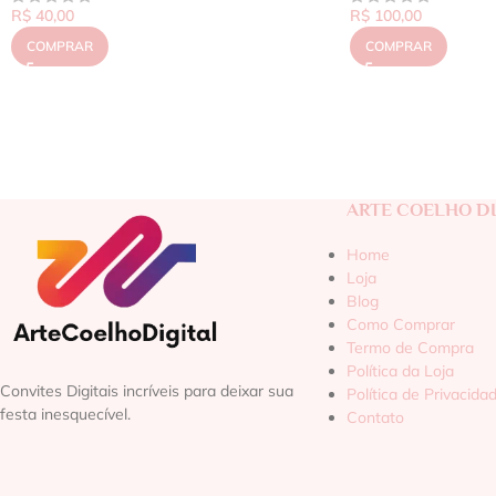
R$
40,00
R$
100,00
COMPRAR
COMPRAR
ARTE COELHO DI
Home
Loja
Blog
Como Comprar
Termo de Compra
Política da Loja
Convites Digitais incríveis para deixar sua
Política de Privacida
festa inesquecível.
Contato