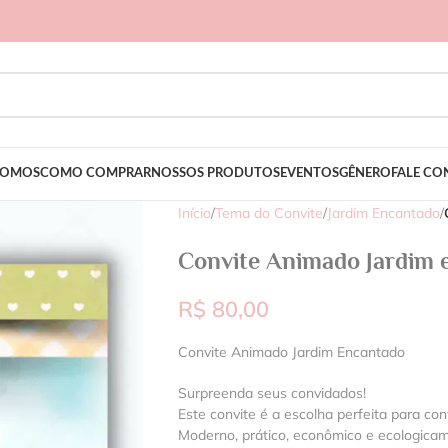
SOMOS
COMO COMPRAR
NOSSOS PRODUTOS
EVENTOS
GÊNERO
FALE C
Início
/
Tema do Convite
/
Jardim Encantado
/
Convite Animado Jardim 
R$
80,00
Convite Animado Jardim Encantado
Surpreenda seus convidados!
Este convite é a escolha perfeita para con
Moderno, prático, econômico e ecologica