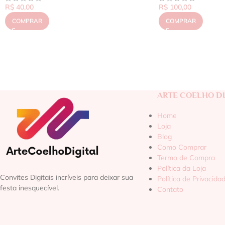
R$
40,00
R$
100,00
COMPRAR
COMPRAR
ARTE COELHO DI
Home
Loja
Blog
Como Comprar
Termo de Compra
Política da Loja
Convites Digitais incríveis para deixar sua
Política de Privacida
festa inesquecível.
Contato