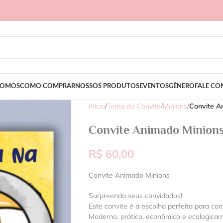
SOMOS
COMO COMPRAR
NOSSOS PRODUTOS
EVENTOS
GÊNERO
FALE C
Início
/
Tema do Convite
/
Minions
/
Convite A
Convite Animado Minion
R$
60,00
Convite Animado Minions
Surpreenda seus convidados!
Este convite é a escolha perfeita para con
Moderno, prático, econômico e ecologica