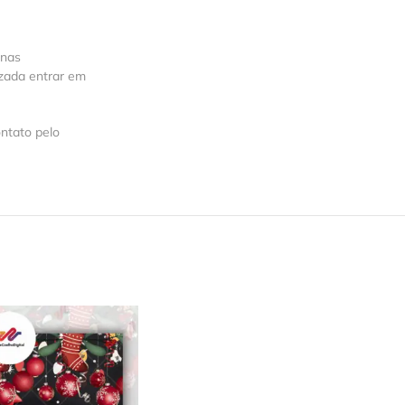
 nas
izada entrar em
ntato pelo