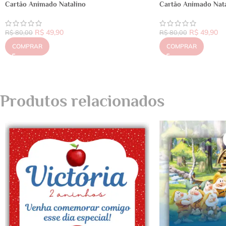
Cartão Animado Natalino
Cartão Animado Nata
R$
49,90
R$
49,90
R$
80,00
R$
80,00
COMPRAR
COMPRAR
Produtos relacionados