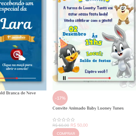
old Branca de Neve
-17%
Convite Animado Baby Looney Tunes
R$
50,00
R$
60,00
COMPRAR