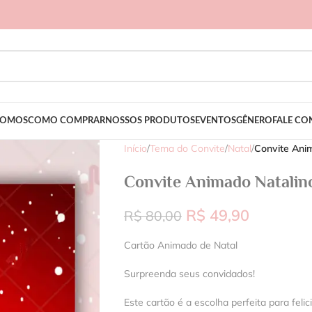
SOMOS
COMO COMPRAR
NOSSOS PRODUTOS
EVENTOS
GÊNERO
FALE C
Início
/
Tema do Convite
/
Natal
/
Convite Ani
Convite Animado Natalin
R$
49,90
R$
80,00
Cartão Animado de Natal
Surpreenda seus convidados!
Este cartão é a escolha perfeita para felic