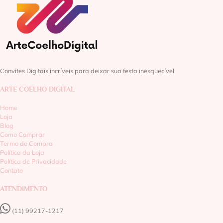
Convites Digitais incríveis para deixar sua festa inesquecível.
ARTE COELHO DIGITAL
Home
Loja
Blog
Como Comprar
Termo de Compra
Política da Loja
Política de Privacidade
Contato
ATENDIMENTO
(11) 99217-1217‬