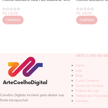
R$
120,00
R$
100,00
COMPRAR
COMPRAR
ARTE COELHO DI
Home
Loja
Blog
Como Comprar
Termo de Compra
Política da Loja
Convites Digitais incríveis para deixar sua
Política de Privacida
festa inesquecível.
Contato