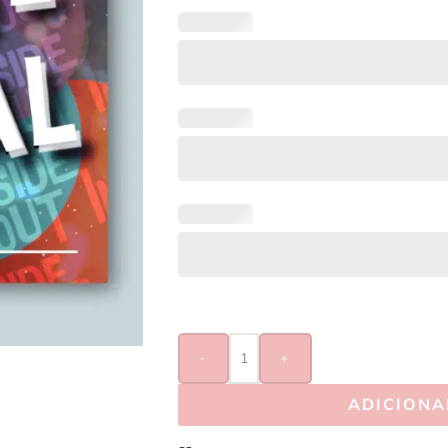
-
+
ADICIONA