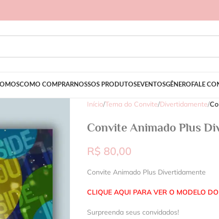
SOMOS
COMO COMPRAR
NOSSOS PRODUTOS
EVENTOS
GÊNERO
FALE C
Início
/
Tema do Convite
/
Divertidamente
/
Co
Convite Animado Plus Di
R$
80,00
Convite Animado Plus Divertidamente
CLIQUE AQUI PARA VER O MODELO DO
Surpreenda seus convidados!