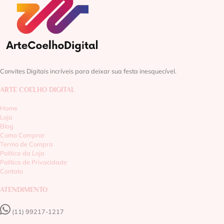
Convites Digitais incríveis para deixar sua festa inesquecível.
ARTE COELHO DIGITAL
Home
Loja
Blog
Como Comprar
Termo de Compra
Política da Loja
Política de Privacidade
Contato
ATENDIMENTO
(11) 99217-1217‬