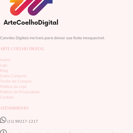
Convites Digitais incríveis para deixar sua festa inesquecível.
ARTE COELHO DIGITAL
Home
Loja
Blog
Como Comprar
Termo de Compra
Política da Loja
Política de Privacidade
Contato
ATENDIMENTO
(11) 99217-1217‬