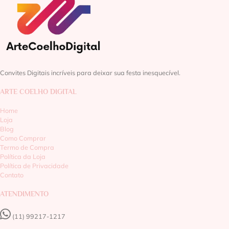
Convites Digitais incríveis para deixar sua festa inesquecível.
ARTE COELHO DIGITAL
Home
Loja
Blog
Como Comprar
Termo de Compra
Política da Loja
Política de Privacidade
Contato
ATENDIMENTO
(11) 99217-1217‬