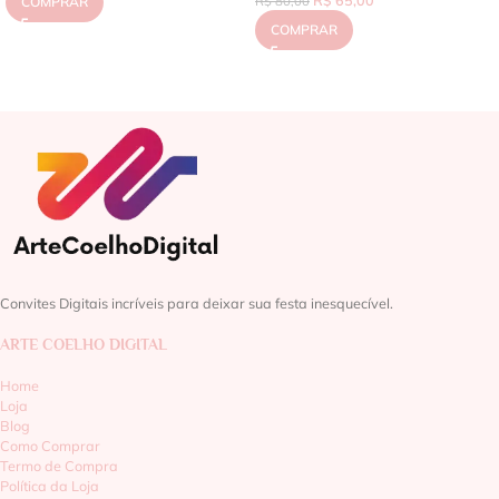
COMPRAR
R$
80,00
COMPRAR
Convites Digitais incríveis para deixar sua festa inesquecível.
ARTE COELHO DIGITAL
Home
Loja
Blog
Como Comprar
Termo de Compra
Política da Loja