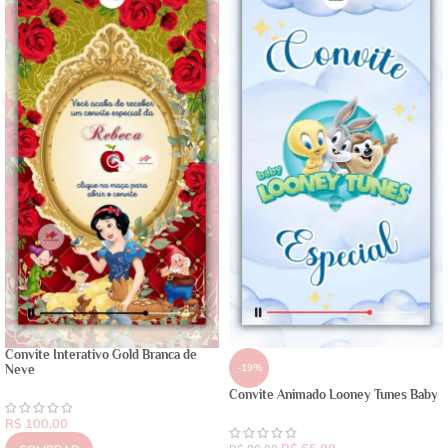
Convite Interativo Gold Branca de
-19%
Neve
Convite Animado Looney Tunes Baby
R$
100,00
R$
65,00