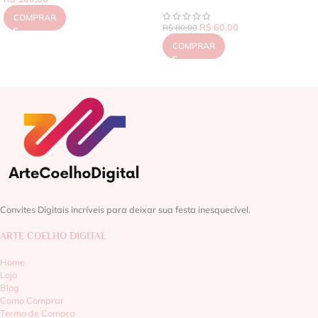
COMPRAR
R$
60,00
R$
80,00
COMPRAR
Convites Digitais incríveis para deixar sua festa inesquecível.
ARTE COELHO DIGITAL
Home
Loja
Blog
Como Comprar
Termo de Compra