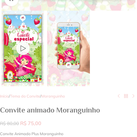
Início
/
Tema do Convite
/
Moranguinho
Convite animado Moranguinho
R$
75,00
R$
80,00
Convite Animado Plus Moranguinho