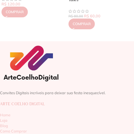
R$
120,00
COMPRAR
R$
60,00
R$
80,00
COMPRAR
Convites Digitais incríveis para deixar sua festa inesquecível.
ARTE COELHO DIGITAL
Home
Loja
Blog
Como Comprar