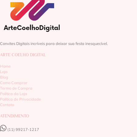
Convites Digitais incríveis para deixar sua festa inesquecível.
ARTE COELHO DIGITAL
Home
Loja
Blog
Como Comprar
Termo de Compra
Política da Loja
Política de Privacidade
Contato
ATENDIMENTO
(11) 99217-1217‬