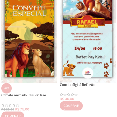
Convite digital Rei Leão
-6%
Convite Animado Plus Rei leão
R$
40,00
COMPRAR
R$
75,00
R$
80,00
COMPRAR