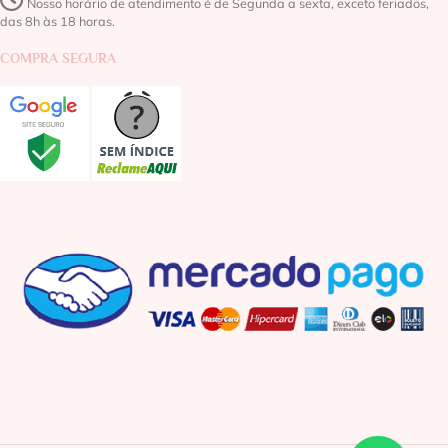
Nosso horário de atendimento é de Segunda a sexta, exceto feriados,
das 8h às 18 horas.
COMPRA SEGURA