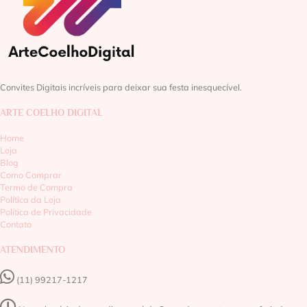
Convites Digitais incríveis para deixar sua festa inesquecível.
ARTE COELHO DIGITAL
Home
Loja
Blog
Como Comprar
Termo de Compra
Política da Loja
Política de Privacidade
Contato
ATENDIMENTO
(11) 99217-1217‬