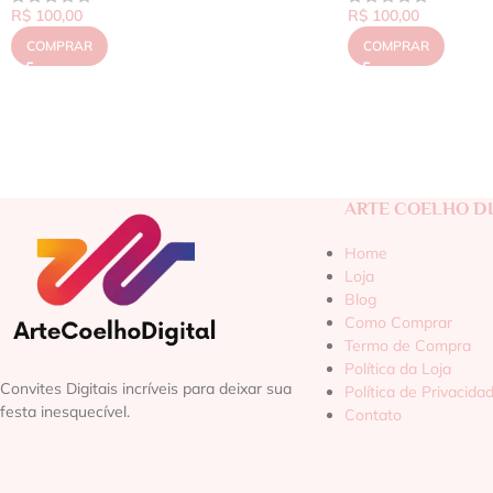
R$
100,00
R$
100,00
COMPRAR
COMPRAR
ARTE COELHO DI
Home
Loja
Blog
Como Comprar
Termo de Compra
Política da Loja
Convites Digitais incríveis para deixar sua
Política de Privacida
festa inesquecível.
Contato