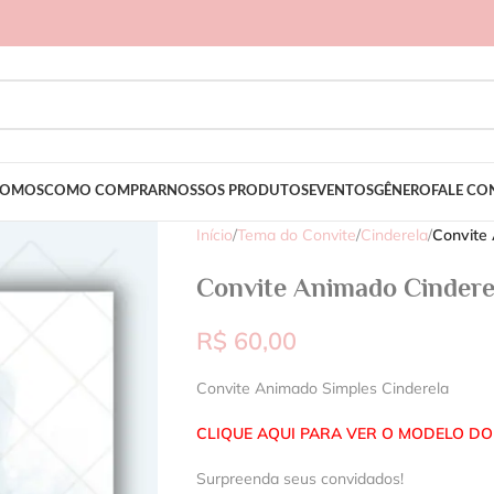
SOMOS
COMO COMPRAR
NOSSOS PRODUTOS
EVENTOS
GÊNERO
FALE C
Início
/
Tema do Convite
/
Cinderela
/
Convite
Convite Animado Cindere
R$
60,00
Convite Animado Simples Cinderela
CLIQUE AQUI PARA VER O MODELO DO
Surpreenda seus convidados!