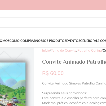
SOMOS
COMO COMPRAR
NOSSOS PRODUTOS
EVENTOS
GÊNERO
FALE C
Início
/
Tema do Convite
/
Patrulha Canina
/
C
Convite Animado Patrulh
R$
60,00
Convite Animado Simples Patrulha Canin
Surpreenda seus convidados!
Este convite é a escolha perfeita para con
Moderno, prático, econômico e ecologica