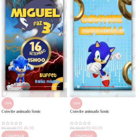
-25%
-25%
Convite animado Sonic
Convite animado Sonic
R$
45,00
R$
60,00
R$
60,00
R$
80,00
COMPRAR
COMPRAR