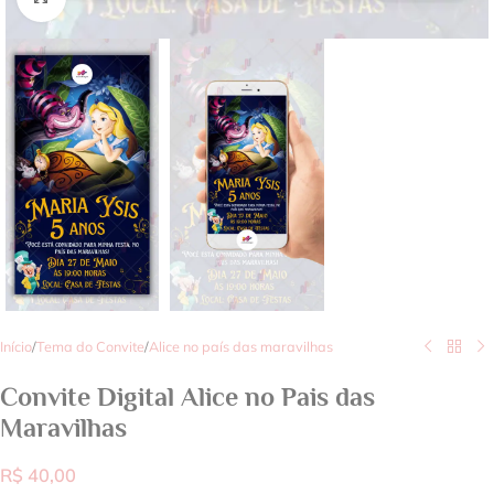
Início
/
Tema do Convite
/
Alice no país das maravilhas
Convite Digital Alice no Pais das
Maravilhas
R$
40,00